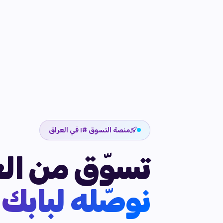
منصة التسوق #١ في العراق
تسوّق من الع
نوصّله لبابك