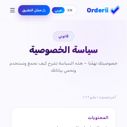
Orderii
EN
عربي
حمّل التطبيق
قانوني
سياسة الخصوصية
خصوصيتك تهمّنا — هذه السياسة تشرح كيف نجمع ونستخدم
ونحمي بياناتك
آخر تحديث: ١ مايو ٢٠٢٦
المحتويات