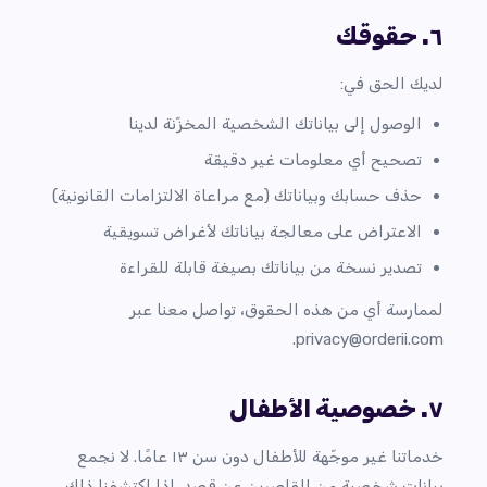
٦. حقوقك
لديك الحق في:
الوصول إلى بياناتك الشخصية المخزّنة لدينا
تصحيح أي معلومات غير دقيقة
حذف حسابك وبياناتك (مع مراعاة الالتزامات القانونية)
الاعتراض على معالجة بياناتك لأغراض تسويقية
تصدير نسخة من بياناتك بصيغة قابلة للقراءة
لممارسة أي من هذه الحقوق، تواصل معنا عبر
.
privacy@orderii.com
٧. خصوصية الأطفال
خدماتنا غير موجّهة للأطفال دون سن ١٣ عامًا. لا نجمع
بيانات شخصية من القاصرين عن قصد. إذا اكتشفنا ذلك،